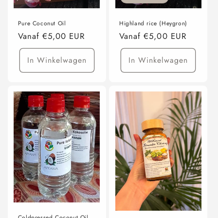
Pure Coconut Oil
Highland rice (Heygron)
Normale
Vanaf €5,00 EUR
Normale
Vanaf €5,00 EUR
prijs
prijs
In Winkelwagen
In Winkelwagen
Coldpressed Coconut Oil