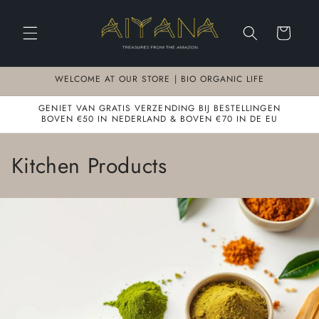
Meteen
naar de
content
Winkelwagen
WELCOME AT OUR STORE | BIO ORGANIC LIFE
GENIET VAN GRATIS VERZENDING BIJ BESTELLINGEN
BOVEN €50 IN NEDERLAND & BOVEN €70 IN DE EU
C
Kitchen Products
o
l
l
e
c