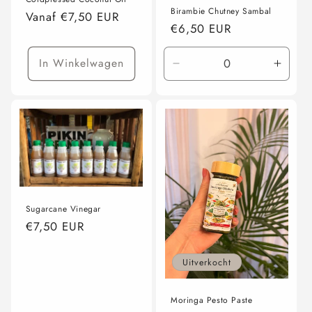
Birambie Chutney Sambal
Normale
Vanaf €7,50 EUR
Normale
€6,50 EUR
prijs
prijs
In Winkelwagen
Aantal
Aanta
verlagen
verho
voor
voor
200
200
ml
ml
Sugarcane Vinegar
Normale
€7,50 EUR
prijs
Uitverkocht
Moringa Pesto Paste