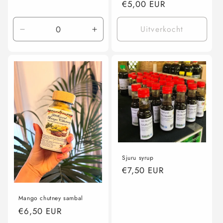
Normale
€5,00 EUR
prijs
Uitverkocht
Aantal
Aantal
verlagen
verhogen
voor
voor
1L
1L
Sjuru syrup
Normale
€7,50 EUR
prijs
Mango chutney sambal
Normale
€6,50 EUR
prijs