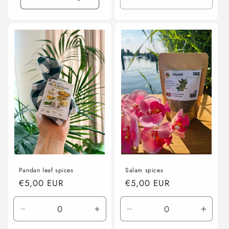
Pandan leaf spices
Salam spices
Normale
€5,00 EUR
Normale
€5,00 EUR
prijs
prijs
Aantal
Aantal
Aantal
Aanta
verlagen
verhogen
verlagen
verho