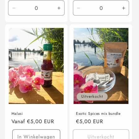
Aantal
Aantal
Aantal
Aanta
verlagen
verhogen
verlagen
verho
voor
voor
voor
voor
200
200
1L
1L
ml
ml
Uitverkocht
Malasi
Exotic Spices mix bundle
Normale
Vanaf €5,00 EUR
Normale
€5,00 EUR
prijs
prijs
In Winkelwagen
Uitverkocht