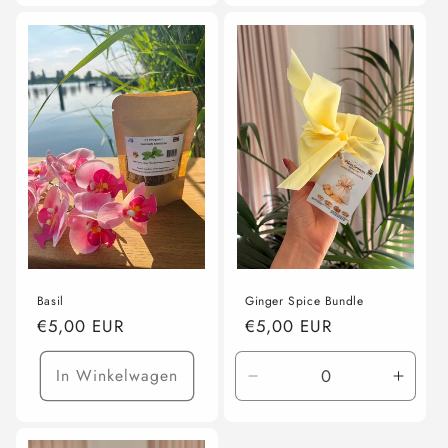
voor
voor
voor
voor
25
25
50
50
gram
gram
gram
gram
Basil
Ginger Spice Bundle
Normale
€5,00 EUR
Normale
€5,00 EUR
prijs
prijs
In Winkelwagen
Aantal
Aanta
verlagen
verho
voor
voor