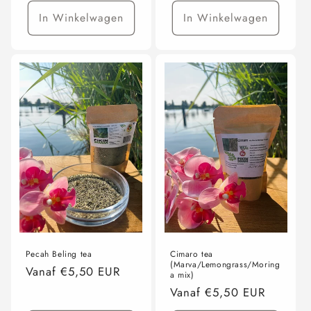
In Winkelwagen
In Winkelwagen
Pecah Beling tea
Cimaro tea
(Marva/Lemongrass/Moring
Normale
Vanaf €5,50 EUR
a mix)
prijs
Normale
Vanaf €5,50 EUR
prijs