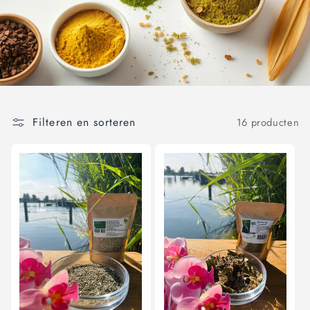
t
i
e
:
Filteren en sorteren
16 producten