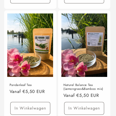
Pandanleaf Tea
Naturel Balance Tea
(Lemongrass&Bamboo mix)
Normale
Vanaf €5,50 EUR
Normale
Vanaf €5,50 EUR
prijs
prijs
In Winkelwagen
In Winkelwagen