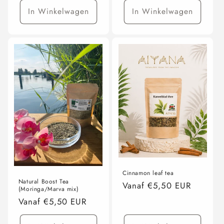
In Winkelwagen
In Winkelwagen
Cinnamon leaf tea
Natural Boost Tea
Normale
Vanaf €5,50 EUR
(Moringa/Marva mix)
prijs
Normale
Vanaf €5,50 EUR
prijs