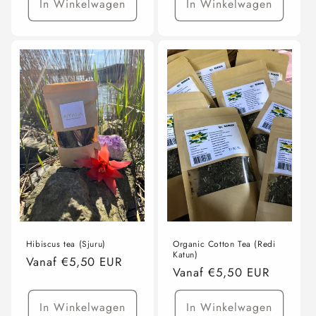
In Winkelwagen
In Winkelwagen
Hibiscus tea (Sjuru)
Organic Cotton Tea (Redi
Katun)
Normale
Vanaf €5,50 EUR
Normale
Vanaf €5,50 EUR
prijs
prijs
In Winkelwagen
In Winkelwagen