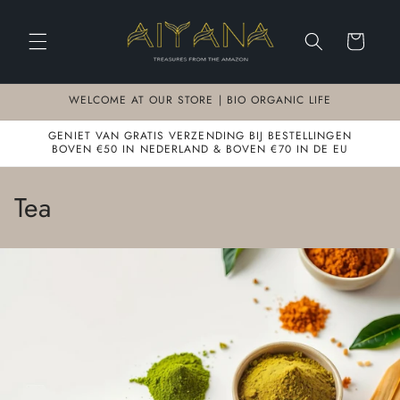
Meteen
naar de
content
Winkelwagen
WELCOME AT OUR STORE | BIO ORGANIC LIFE
GENIET VAN GRATIS VERZENDING BIJ BESTELLINGEN
BOVEN €50 IN NEDERLAND & BOVEN €70 IN DE EU
C
Tea
o
l
l
e
c