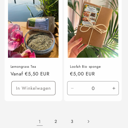
Lemongrass Tea
Loofah Bio sponge
Normale
Vanaf €5,50 EUR
Normale
€5,00 EUR
prijs
prijs
In Winkelwagen
Aantal
Aanta
verlagen
verho
voor
voor
Default
Defau
Title
Title
1
2
3