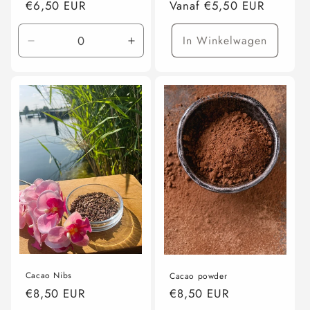
Normale
€6,50 EUR
Normale
Vanaf €5,50 EUR
prijs
prijs
In Winkelwagen
Aantal
Aantal
verlagen
verhogen
voor
voor
200
200
ml
ml
Cacao Nibs
Cacao powder
Normale
€8,50 EUR
Normale
€8,50 EUR
prijs