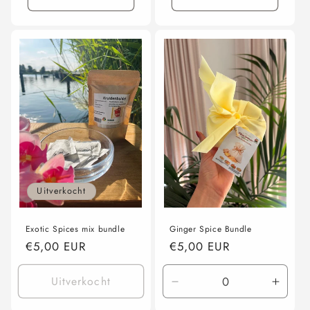
Uitverkocht
Exotic Spices mix bundle
Ginger Spice Bundle
Normale
€5,00 EUR
Normale
€5,00 EUR
prijs
prijs
Uitverkocht
Aantal
Aanta
verlagen
verho