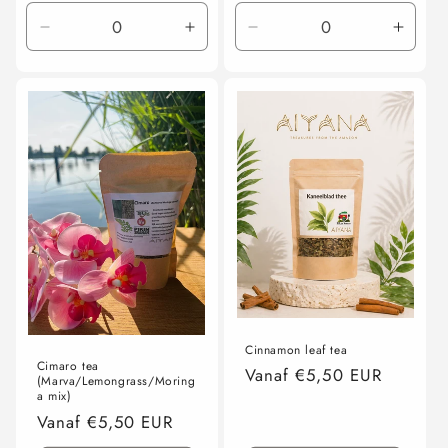
prijs
Aantal
Aantal
Aantal
Aanta
verlagen
verhogen
verlagen
verho
voor
voor
voor
voor
100
100
100
100
gram
gram
gram
gram
Cinnamon leaf tea
Cimaro tea
Normale
Vanaf €5,50 EUR
(Marva/Lemongrass/Moring
prijs
a mix)
Normale
Vanaf €5,50 EUR
prijs