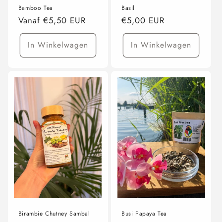
Bamboo Tea
Basil
Normale
Vanaf €5,50 EUR
Normale
€5,00 EUR
prijs
prijs
In Winkelwagen
In Winkelwagen
Birambie Chutney Sambal
Busi Papaya Tea