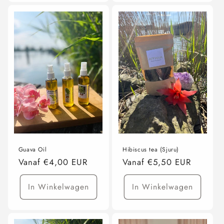
voor
voor
25
25
gram
gram
Guava Oil
Hibiscus tea (Sjuru)
Normale
Vanaf €4,00 EUR
Normale
Vanaf €5,50 EUR
prijs
prijs
In Winkelwagen
In Winkelwagen