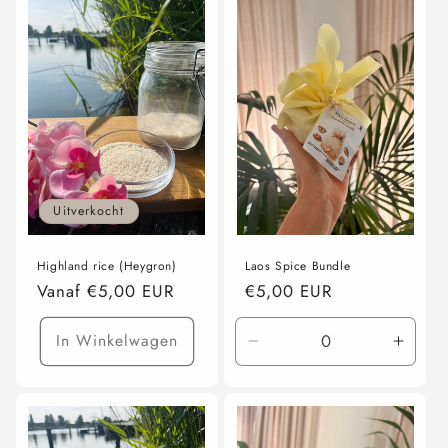
Uitverkocht
Highland rice (Heygron)
Laos Spice Bundle
Normale
Vanaf €5,00 EUR
Normale
€5,00 EUR
prijs
prijs
In Winkelwagen
Aantal
Aanta
verlagen
verho
voor
voor
25
25
gram
gram