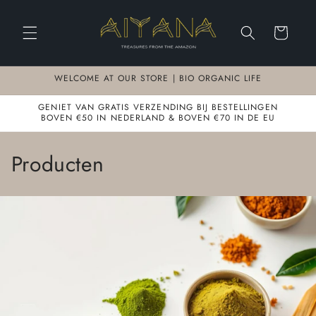
Meteen
naar de
content
Winkelwagen
WELCOME AT OUR STORE | BIO ORGANIC LIFE
GENIET VAN GRATIS VERZENDING BIJ BESTELLINGEN
BOVEN €50 IN NEDERLAND & BOVEN €70 IN DE EU
C
Producten
o
l
l
e
c